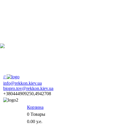
//
info@rekkon.kiev.ua
biopro.tov@rekkon.kiev.ua
+380444909250,4942708
Корзина
0
Товары
0.00 у.е.