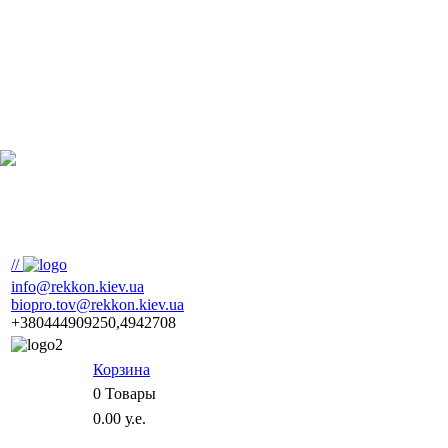
//
info@rekkon.kiev.ua
biopro.tov@rekkon.kiev.ua
+380444909250,4942708
Корзина
0
Товары
0.00 у.е.