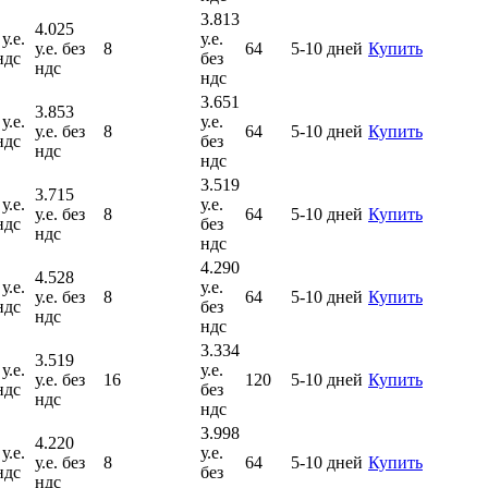
3.813
4.025
у.е.
у.е.
у.е. без
8
64
5-10 дней
Купить
ндс
без
ндс
ндс
3.651
3.853
у.е.
у.е.
у.е. без
8
64
5-10 дней
Купить
ндс
без
ндс
ндс
3.519
3.715
у.е.
у.е.
у.е. без
8
64
5-10 дней
Купить
ндс
без
ндс
ндс
4.290
4.528
у.е.
у.е.
у.е. без
8
64
5-10 дней
Купить
ндс
без
ндс
ндс
3.334
3.519
у.е.
у.е.
у.е. без
16
120
5-10 дней
Купить
ндс
без
ндс
ндс
3.998
4.220
у.е.
у.е.
у.е. без
8
64
5-10 дней
Купить
ндс
без
ндс