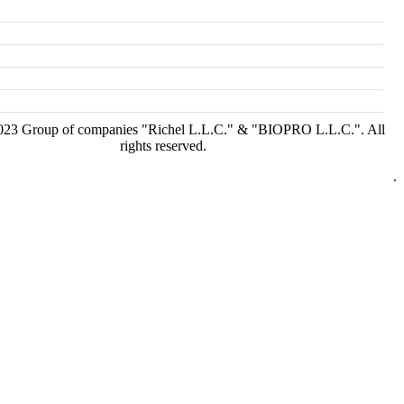
23 Group of companies "Richel L.L.C." & "BIOPRO L.L.C.". All
rights reserved.
.