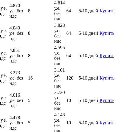
4.614
4.870
у.е.
у.е.
у.е. без
8
64
5-10 дней
Купить
ндс
без
ндс
ндс
3.828
4.040
у.е.
у.е.
у.е. без
8
64
5-10 дней
Купить
ндс
без
ндс
ндс
4.595
4.851
у.е.
у.е.
у.е. без
8
64
5-10 дней
Купить
ндс
без
ндс
ндс
3.101
3.273
у.е.
у.е.
у.е. без
16
120
5-10 дней
Купить
ндс
без
ндс
ндс
3.720
4.016
у.е.
у.е.
у.е. без
5
10
5-10 дней
Купить
ндс
без
ндс
ндс
4.148
4.478
у.е.
у.е.
у.е. без
5
10
5-10 дней
Купить
ндс
без
ндс
ндс