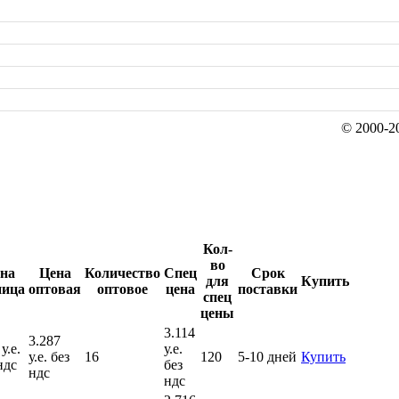
© 2000-20
Кол-
во
на
Цена
Количество
Спец
Срок
для
Купить
ница
оптовая
оптовое
цена
поставки
спец
цены
3.114
3.287
у.е.
у.е.
у.е. без
16
120
5-10 дней
Купить
ндс
без
ндс
ндс