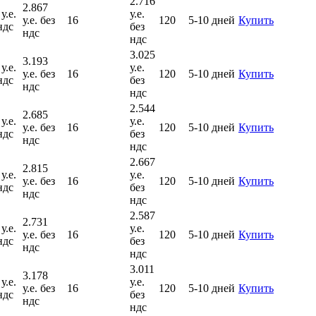
2.716
2.867
у.е.
у.е.
у.е. без
16
120
5-10 дней
Купить
ндс
без
ндс
ндс
3.025
3.193
у.е.
у.е.
у.е. без
16
120
5-10 дней
Купить
ндс
без
ндс
ндс
2.544
2.685
у.е.
у.е.
у.е. без
16
120
5-10 дней
Купить
ндс
без
ндс
ндс
2.667
2.815
у.е.
у.е.
у.е. без
16
120
5-10 дней
Купить
ндс
без
ндс
ндс
2.587
2.731
у.е.
у.е.
у.е. без
16
120
5-10 дней
Купить
ндс
без
ндс
ндс
3.011
3.178
у.е.
у.е.
у.е. без
16
120
5-10 дней
Купить
ндс
без
ндс
ндс