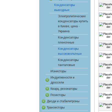
Конденсаторы
выводные
Электролитические
конденсаторы купить
в Киеве, цена -
Украина
Конденсаторы
пленочные
Конденсаторы
высоковольтные
Конденсаторы
танталовые
Ионисторы
Индуктивности и
дроссели
Кварц. резонаторы
Резисторы
Диоди и стабилитроны
Транзисторы