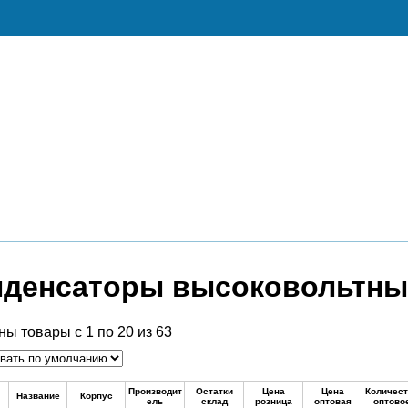
Послуги
Контакти
нденсаторы высоковольтны
ны товары с 1 по 20 из 63
Производит
Остатки
Цена
Цена
Количест
Название
Корпус
ель
склад
розница
оптовая
оптово