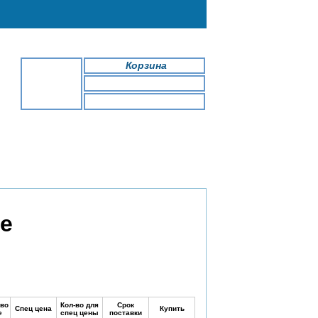
Корзина
0
Товары
0.00 у.е.
Регистрация
Вход
е
во
Кол-во для
Срок
Спец цена
Купить
е
спец цены
поставки