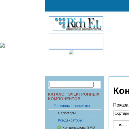
//
info@rekkon.kiev.ua
biopro.tov@rekkon.kiev.ua
+380444909250,4942708
Головна
Про компанію
Ко
КАТАЛОГ ЭЛЕКТРОННЫХ
КОМПОНЕНТОВ
Показа
Паccивные элементы
Варисторы
Конденсаторы
Фото
Конденсаторы SMD