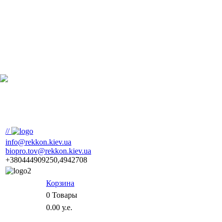
//
info@rekkon.kiev.ua
biopro.tov@rekkon.kiev.ua
+380444909250,4942708
Корзина
0
Товары
0.00 у.е.