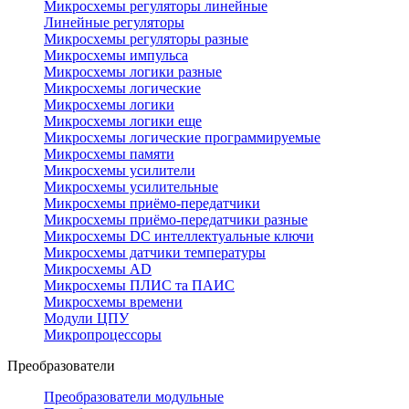
Микросхемы регуляторы линейные
Линейные регуляторы
Микросхемы регуляторы разные
Микросхемы импульса
Микросхемы логики разные
Микросхемы логические
Микросхемы логики
Микросхемы логики еще
Микросхемы логические программируемые
Микросхемы памяти
Микросхемы усилители
Микросхемы усилительные
Микросхемы приёмо-передатчики
Микросхемы приёмо-передатчики разные
Микросхемы DC интеллектуальные ключи
Микросхемы датчики температуры
Микросхемы AD
Микросхемы ПЛИС та ПАИС
Микросхемы времени
Модули ЦПУ
Микропроцессоры
Преобразователи
Преобразователи модульные