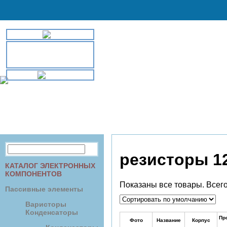
//
info@rekkon.kiev.ua
biopro.tov@rekkon.kiev.ua
+380444909250,4942708
Головна
Про компанію
Послуги
Конта
резисторы 1
КАТАЛОГ ЭЛЕКТРОННЫХ
КОМПОНЕНТОВ
Показаны все товары. Всего
Паccивные элементы
Варисторы
Конденсаторы
Пр
Фото
Название
Корпус