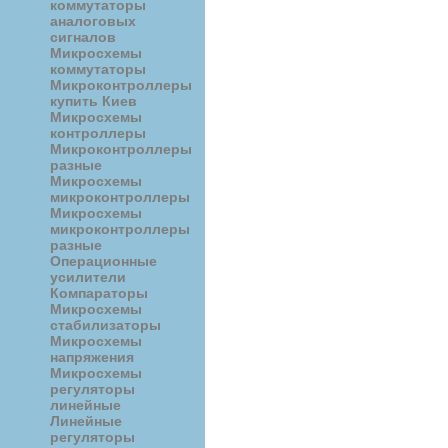
коммутаторы
аналоговых
сигналов
Микросхемы
коммутаторы
Микроконтроллеры
купить Киев
Микросхемы
контроллеры
Микроконтроллеры
разные
Микросхемы
микроконтроллеры
Микросхемы
микроконтроллеры
разные
Операционные
усилители
Компараторы
Микросхемы
стабилизаторы
Микросхемы
напряжения
Микросхемы
регуляторы
линейные
Линейные
регуляторы