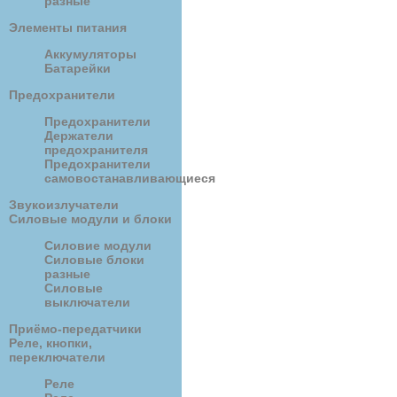
разные
Элементы питания
Аккумуляторы
Батарейки
Предохранители
Предохранители
Держатели
предохранителя
Предохранители
самовостанавливающиеся
Звукоизлучатели
Силовые модули и блоки
Силовие модули
Силовые блоки
разные
Силовые
выключатели
Приёмо-передатчики
Реле, кнопки,
переключатели
Реле