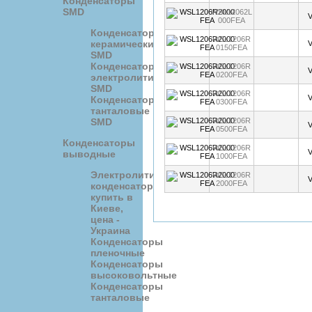
Конденсаторы
SMD
WSL12062L
000FEA
Конденсаторы
WSL1206R
керамические
0150FEA
SMD
Конденсаторы
WSL1206R
0200FEA
электролитические
SMD
WSL1206R
Конденсаторы
0300FEA
танталовые
WSL1206R
SMD
0500FEA
Конденсаторы
WSL1206R
выводные
1000FEA
Электролитические
WSL1206R
2000FEA
конденсаторы
купить в
Киеве,
цена -
Украина
Конденсаторы
пленочные
Конденсаторы
высоковольтные
Конденсаторы
танталовые