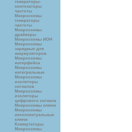
генераторы-
синтезаторы
частоты
Микросхемы
генераторы
частоты
Микросхемы
драйверы
Микросхемы ИОН
Микросхемы
зарядные для
аккумуляторов
Микросхемы
интерфейса
Микросхемы
интегральные
Микросхемы
изоляторы
сигналов
Микросхемы
изоляторы
цифрового сигнала
Микросхемы ключи
Микросхемы
интеллектуальные
ключи
Коммутаторы
Микросхемы