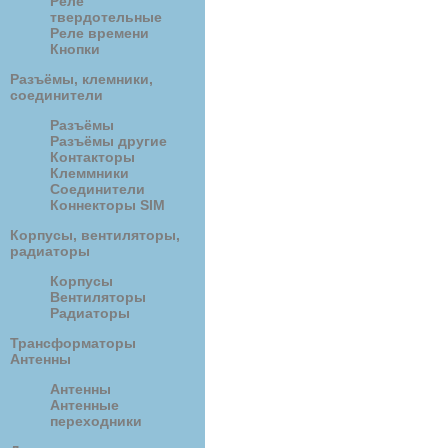
Реле
твердотельные
Реле времени
Кнопки
Разъёмы, клемники,
соединители
Разъёмы
Разъёмы другие
Контакторы
Клеммники
Соединители
Коннекторы SIM
Корпусы, вентиляторы,
радиаторы
Корпусы
Вентиляторы
Радиаторы
Трансформаторы
Антенны
Антенны
Антенные
переходники