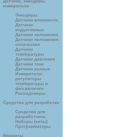
Датчики, энкодеры,
измерители
Энкодеры
Датчики влажности
Датчики
индуктивные
Датчики положения
Датчики положения
оптические
Датчики
температуры
Датчики давления
Датчики тока
Датчики разные
Измерители-
регуляторы
температуры и
физ.величин
Расходомеры
Средства для разработки
Средства для
разработчика
Наборы (киты)
Программаторы
Ферриты