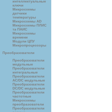
интеллектуальные
ключи
Микросхемы
датчики
температуры
Микросхемы AD
Микросхемы ПЛИС
та ПАИС
Микросхемы
времени
Модули ЦПУ
Микропроцессоры
Преобразователи
Преобразователи
модульные
Преобразователи
интегральные
Преобразователи
AC/DC модульные
Преобразователи
DC/DC модульные
Преобразователи
частотные
Микросхемы
преобразователи
Преобразователи