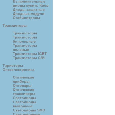
Выпрямительные
диоды купить Киев
Диоды защитные
Диодные модули
Стабилитроны
Транзисторы
Транзисторы
Транзисторы
биполярные
Транзисторы
полевые
Транзисторы IGBT
Транзисторы СВЧ
Тиристоры
Оптоэлектроника
Оптические
приборы
Оптопары
Оптические
трансиверы
Светодиоды
Светодиоды
выводные
Светодиоды SMD
Светодиодные