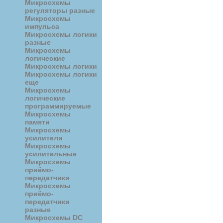
Микросхемы
регуляторы разные
Микросхемы
импульса
Микросхемы логики
разные
Микросхемы
логические
Микросхемы логики
Микросхемы логики
еще
Микросхемы
логические
программируемые
Микросхемы
памяти
Микросхемы
усилители
Микросхемы
усилительные
Микросхемы
приёмо-
передатчики
Микросхемы
приёмо-
передатчики
разные
Микросхемы DC