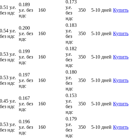
0.173
0.189
0.51 у.е.
у.е.
у.е. без
160
350
5-10 дней
Купить
без ндс
без
ндс
ндс
0.183
0.200
0.54 у.е.
у.е.
у.е. без
160
350
5-10 дней
Купить
без ндс
без
ндс
ндс
0.182
0.199
0.53 у.е.
у.е.
у.е. без
160
350
5-10 дней
Купить
без ндс
без
ндс
ндс
0.180
0.197
0.53 у.е.
у.е.
у.е. без
160
350
5-10 дней
Купить
без ндс
без
ндс
ндс
0.153
0.167
0.45 у.е.
у.е.
у.е. без
160
350
5-10 дней
Купить
без ндс
без
ндс
ндс
0.179
0.196
0.53 у.е.
у.е.
у.е. без
160
350
5-10 дней
Купить
без ндс
без
ндс
ндс