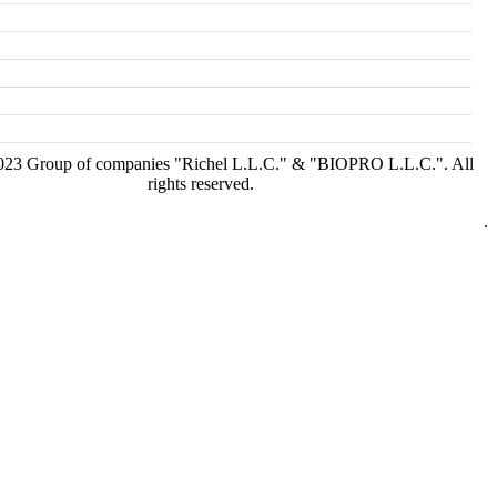
23 Group of companies "Richel L.L.C." & "BIOPRO L.L.C.". All
rights reserved.
.