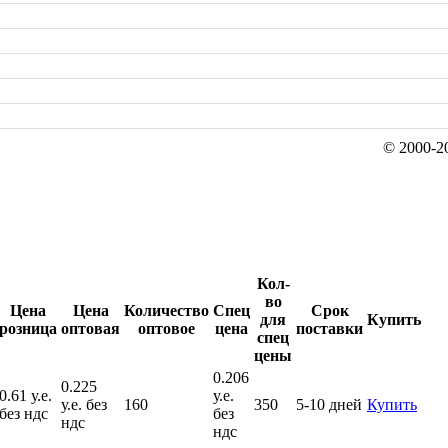
© 2000-20
Кол-
во
Цена
Цена
Количество
Спец
Срок
для
Купить
розница
оптовая
оптовое
цена
поставки
спец
цены
0.206
0.225
0.61 у.е.
у.е.
у.е. без
160
350
5-10 дней
Купить
без ндс
без
ндс
ндс