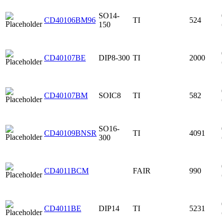
SO14-
CD40106BM96
TI
524
150
CD40107BE
DIP8-300
TI
2000
CD40107BM
SOIC8
TI
582
SO16-
CD40109BNSR
TI
4091
300
CD4011BCM
FAIR
990
CD4011BE
DIP14
TI
5231