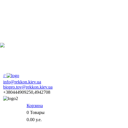
//
info@rekkon.kiev.ua
biopro.tov@rekkon.kiev.ua
+380444909250,4942708
Корзина
0
Товары
0.00 у.е.