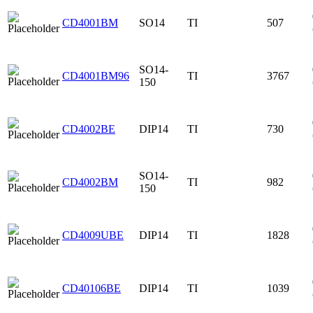
CD4001BM
SO14
TI
507
SO14-
CD4001BM96
TI
3767
150
CD4002BE
DIP14
TI
730
SO14-
CD4002BM
TI
982
150
CD4009UBE
DIP14
TI
1828
CD40106BE
DIP14
TI
1039