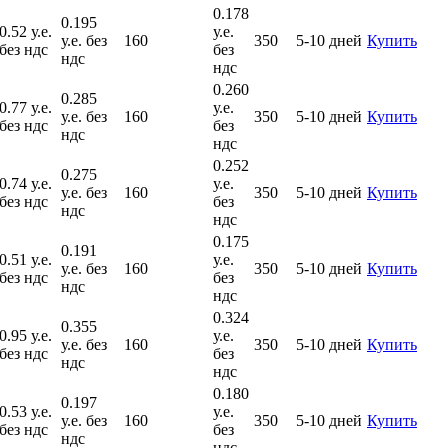
0.178
0.195
0.52 у.е.
у.е.
у.е. без
160
350
5-10 дней
Купить
без ндс
без
ндс
ндс
0.260
0.285
0.77 у.е.
у.е.
у.е. без
160
350
5-10 дней
Купить
без ндс
без
ндс
ндс
0.252
0.275
0.74 у.е.
у.е.
у.е. без
160
350
5-10 дней
Купить
без ндс
без
ндс
ндс
0.175
0.191
0.51 у.е.
у.е.
у.е. без
160
350
5-10 дней
Купить
без ндс
без
ндс
ндс
0.324
0.355
0.95 у.е.
у.е.
у.е. без
160
350
5-10 дней
Купить
без ндс
без
ндс
ндс
0.180
0.197
0.53 у.е.
у.е.
у.е. без
160
350
5-10 дней
Купить
без ндс
без
ндс
ндс