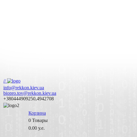
//
info@rekkon.kiev.ua
biopro.tov@rekkon.kiev.ua
+380444909250,4942708
Корзина
0
Товары
0.00 у.е.