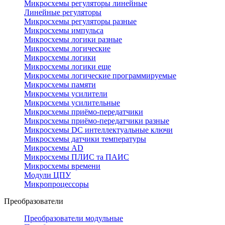
Микросхемы регуляторы линейные
Линейные регуляторы
Микросхемы регуляторы разные
Микросхемы импульса
Микросхемы логики разные
Микросхемы логические
Микросхемы логики
Микросхемы логики еще
Микросхемы логические программируемые
Микросхемы памяти
Микросхемы усилители
Микросхемы усилительные
Микросхемы приёмо-передатчики
Микросхемы приёмо-передатчики разные
Микросхемы DC интеллектуальные ключи
Микросхемы датчики температуры
Микросхемы AD
Микросхемы ПЛИС та ПАИС
Микросхемы времени
Модули ЦПУ
Микропроцессоры
Преобразователи
Преобразователи модульные