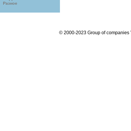
Разное
© 2000-2023 Group of companies "R